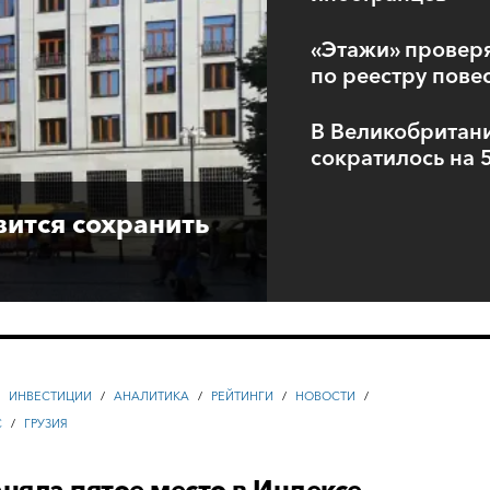
«Этажи» проверя
по реестру пове
В Великобритан
сократилось на
вится сохранить
/
ИНВЕСТИЦИИ
/
АНАЛИТИКА
/
РЕЙТИНГИ
/
НОВОСТИ
/
С
/
ГРУЗИЯ
аняла пятое место в Индексе