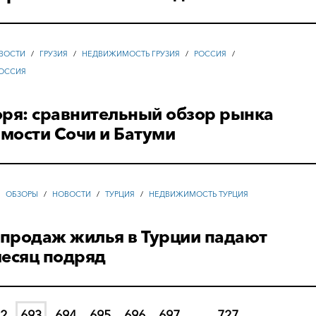
ВОСТИ
/
ГРУЗИЯ
/
НЕДВИЖИМОСТЬ ГРУЗИЯ
/
РОССИЯ
/
ОССИЯ
оря: сравнительный обзор рынка
мости Сочи и Батуми
/
ОБЗОРЫ
/
НОВОСТИ
/
ТУРЦИЯ
/
НЕДВИЖИМОСТЬ ТУРЦИЯ
продаж жилья в Турции падают
месяц подряд
2
693
694
695
696
697
...
727