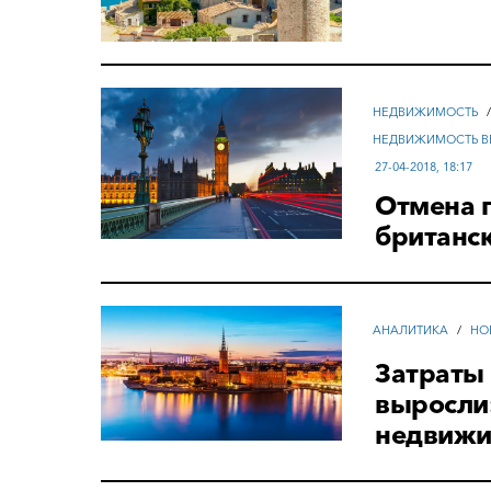
НЕДВИЖИМОСТЬ
НЕДВИЖИМОСТЬ В
27-04-2018, 18:17
Отмена 
британс
АНАЛИТИКА
/
НО
Затраты 
выросли:
недвижи