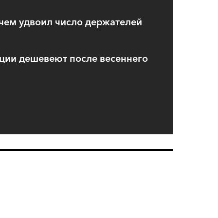
чем удвоил число держателей
ции дешевеют после весеннего