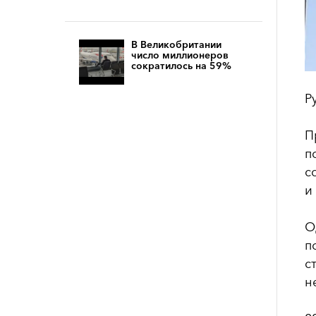
В Великобритании
число миллионеров
сократилось на 59%
Р
П
п
с
и
О
п
с
н