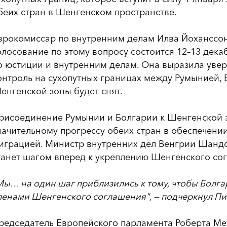
беих стран в Шенгенском пространстве.
врокомиссар по внутренним делам Илва Йоханссон
олосование по этому вопросу состоится 12–13 дека
о юстиции и внутренним делам. Она выразила увере
онтроль на сухопутных границах между Румынией,
енгенской зоны будет снят.
рисоединение Румынии и Болгарии к Шенгенской 
начительному прогрессу обеих стран в обеспечени
играцией. Министр внутренних дел Венгрии Шандо
танет шагом вперед к укреплению Шенгенского со
Мы… на один шаг приблизились к тому, чтобы Болг
ленами Шенгенского соглашения", — подчеркнул Пи
редседатель Европейского парламента Роберта Ме