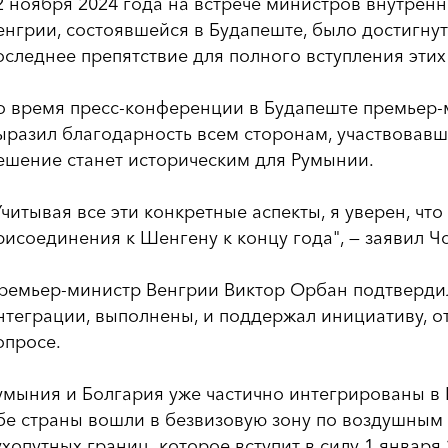
2 ноября 2024 года на встрече министров внутренн
енгрии, состоявшейся в Будапеште, было достигну
оследнее препятствие для полного вступления этих
о время пресс-конференции в Будапеште премьер
ыразил благодарность всем сторонам, участвовавши
ешение станет историческим для Румынии.
Учитывая все эти конкретные аспекты, я уверен, чт
рисоединения к Шенгену к концу года", — заявил Чо
ремьер-министр Венгрии Виктор Орбан подтвердил
нтеграции, выполнены, и поддержал инициативу, о
опросе.
умыния и Болгария уже частично интегрированы в 
бе страны вошли в безвизовую зону по воздушным
ухопутных границ, которое вступит в силу 1 января