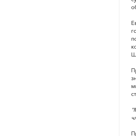
о
Е
г
п
к
Ш
П
з
м
с
"
ч
П