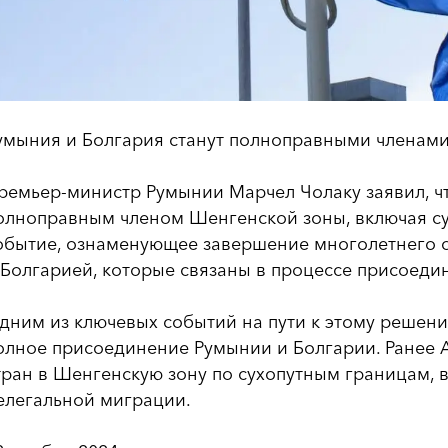
умыния и Болгария станут полноправными членами 
ремьер-министр Румынии Марчел Чолаку заявил, чт
олноправным членом Шенгенской зоны, включая су
обытие, ознаменующее завершение многолетнего 
 Болгарией, которые связаны в процессе присоеди
дним из ключевых событий на пути к этому решени
олное присоединение Румынии и Болгарии. Ранее 
тран в Шенгенскую зону по сухопутным границам,
елегальной миграции.