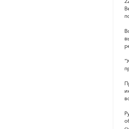
2
В
п
В
в
р
"
п
П
и
в
Р
о
с