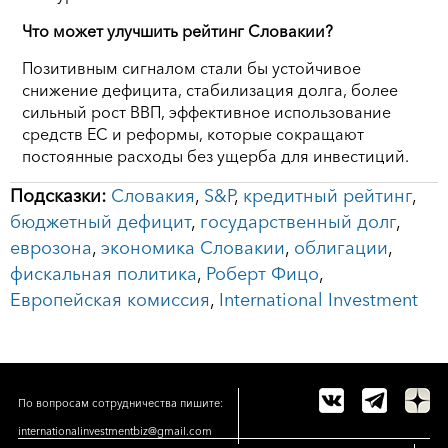
Что может улучшить рейтинг Словакии?
Позитивным сигналом стали бы устойчивое
снижение дефицита, стабилизация долга, более
сильный рост ВВП, эффективное использование
средств ЕС и реформы, которые сокращают
постоянные расходы без ущерба для инвестиций.
Подсказки:
Словакия
,
S&P
,
кредитный рейтинг
,
бюджетный дефицит
,
государственный долг
,
еврозона
,
экономика Словакии
,
облигации
,
фискальная политика
,
Роберт Фицо
,
Европейская комиссия
,
International Investment
По вопросам сотрудничества пишите:
internationalinvestmentbiz@gmail.com