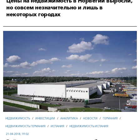
Цены на недвижимость в Норвегии выросли,
но совсем незначительно и лишь в
некоторых городах
НЕДВИЖИМОСТЬ
/
ИНВЕСТИЦИИ
/
АНАЛИТИКА
/
НОВОСТИ
/
ГЕРМАНИЯ
/
НЕДВИЖИМОСТЬ ГЕРМАНИЯ
/
ИСПАНИЯ
/
НЕДВИЖИМОСТЬ ИСПАНИЯ
21-04-2018, 19:02