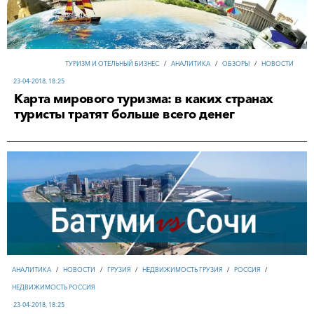
ТУРИЗМ И ОТЕЛЬНЫЙ БИЗНЕС
/
АНАЛИТИКА
/
ОБЗОРЫ
/
НОВОСТИ
23-04-2018, 18:25
Карта мирового туризма: в каких странах
туристы тратят больше всего денег
АНАЛИТИКА
/
НОВОСТИ
/
ГРУЗИЯ
/
НЕДВИЖИМОСТЬ ГРУЗИЯ
/
РОССИЯ
/
НЕДВИЖИМОСТЬ РОССИЯ
23-04-2018, 18:25