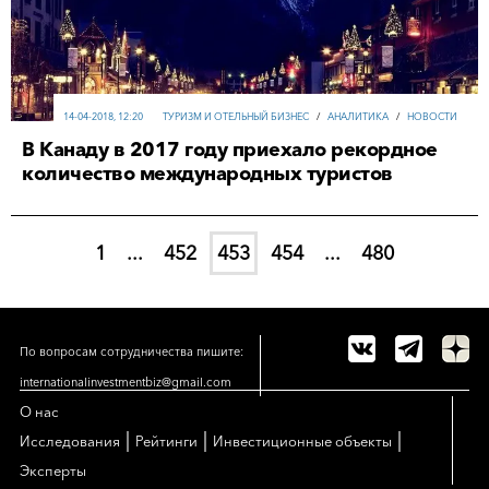
14-04-2018, 12:20
ТУРИЗМ И ОТЕЛЬНЫЙ БИЗНЕС
/
АНАЛИТИКА
/
НОВОСТИ
В Канаду в 2017 году приехало рекордное
количество международных туристов
1
...
452
453
454
...
480
По вопросам сотрудничества пишите:
internationalinvestmentbiz@gmail.com
О нас
|
|
|
Исследования
Рейтинги
Инвестиционные объекты
Эксперты