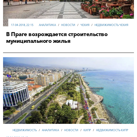
17-04-2018, 22:15
АНАЛИТИКА
/
НОВОСТИ
/
ЧЕХИЯ
/
НЕДВИЖИМОСТЬ ЧЕХИЯ
В Праге возрождается строительство
муниципального жилья
НЕДВИЖИМОСТЬ
/
АНАЛИТИКА
/
НОВОСТИ
/
КИПР
/
НЕДВИЖИМОСТЬ КИПР