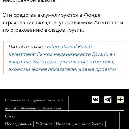
иностранной валюте.
Эти средства аккумулируются в Фонде
страхования вкладов, управляемом Агентством
по страхованию вкладов Грузии.
Читайте также:
International Private
Investment: Рынок недвижимости Грузии в I
квартале 2025 года - рыночная статистика,
экономические показатели, новые проекты
По вопросам сотрудничества пишите:
internationalinvestmentbiz@gmail.com
О нас
|
|
|
Исследования
Рейтинги
Инвестиционные объекты