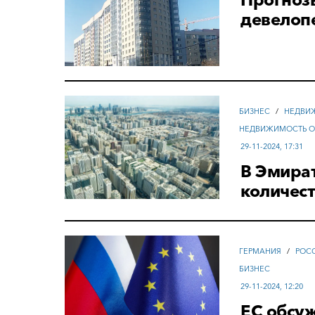
девелопе
БИЗНЕС
/
НЕДВИ
НЕДВИЖИМОСТЬ 
29-11-2024, 17:31
В Эмират
количес
ГЕРМАНИЯ
/
РОС
БИЗНЕС
29-11-2024, 12:20
ЕС обсуж