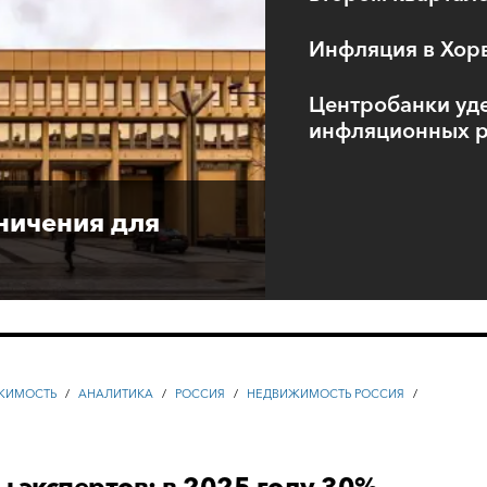
Инфляция в Хорв
Центробанки уд
инфляционных р
ничения для
ЖИМОСТЬ
/
АНАЛИТИКА
/
РОССИЯ
/
НЕДВИЖИМОСТЬ РОССИЯ
/
 экспертов: в 2025 году 30%