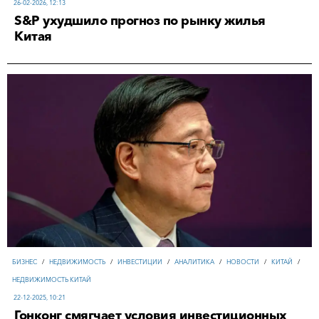
26-02-2026, 12:13
S&P ухудшило прогноз по рынку жилья
Китая
БИЗНЕС
/
НЕДВИЖИМОСТЬ
/
ИНВЕСТИЦИИ
/
АНАЛИТИКА
/
НОВОСТИ
/
КИТАЙ
/
НЕДВИЖИМОСТЬ КИТАЙ
22-12-2025, 10:21
Гонконг смягчает условия инвестиционных