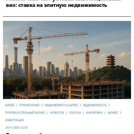
виз: ставка на элитную недвижимость
КИТАЙ
/
ТУРИЗМ КИТАЙ
/
НЕДВИЖИМОСТЬ КИТАЙ
/
НЕДВИЖИМОСТЬ
/
ТУРИЗМ И ОТЕЛЬНЫЙ БИЗНЕС
/
НОВОСТИ
/
ОБЗОРЫ
/
АНАЛИТИКА
/
БИЗНЕС
/
ИНВЕСТИЦИИ
24-11-2025, 12:55