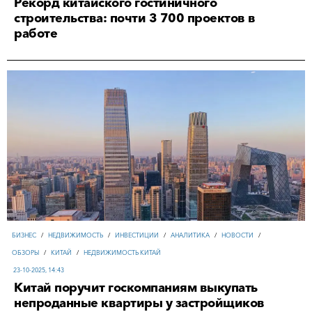
Рекорд китайского гостиничного
строительства: почти 3 700 проектов в
работе
БИЗНЕС
/
НЕДВИЖИМОСТЬ
/
ИНВЕСТИЦИИ
/
АНАЛИТИКА
/
НОВОСТИ
/
ОБЗОРЫ
/
КИТАЙ
/
НЕДВИЖИМОСТЬ КИТАЙ
23-10-2025, 14:43
Китай поручит госкомпаниям выкупать
непроданные квартиры у застройщиков