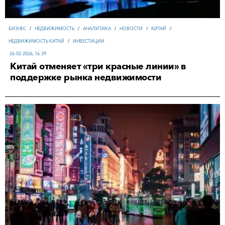
БИЗНЕС
/
НЕДВИЖИМОСТЬ
/
АНАЛИТИКА
/
НОВОСТИ
/
КИТАЙ
/
НЕДВИЖИМОСТЬ КИТАЙ
/
ИНВЕСТИЦИИ
26-02-2026, 16:39
Китай отменяет «три красные линии» в
поддержке рынка недвижимости