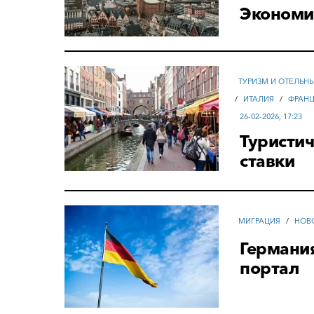
Экономик
ТУРИЗМ И ОТЕЛЬН
/
ИТАЛИЯ
/
ФРАН
26-02-2026, 17:23
Туристич
ставки
МИГРАЦИЯ
/
НОВ
Германи
портал