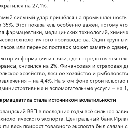
ократился на 27,1%.
амый сильный удар пришёлся на промышленность бе
а 35%. Этот показатель особенно важен, потому ч
ля фармацевтики, медицинских технологий, химич
ысокотехнологичного производства. Один крупный
апасов или перенос поставок может заметно сдвин
ектор информации и связи, где сосредоточены те
ервисы, снизился на 2%. Финансовая и страховая де
ельское хозяйство, лесное хозяйство и рыболовство
азвлечения — на 4,4%. На этом фоне строительство
дминистративные и вспомогательные услуги — на 1
армацевтика стала источником волатильности
рландский ВВП в последние годы всё сильнее зави
ехнологического экспорта. Центральный банк Ирлан
очти весь прирост товарного экспорта был связан 