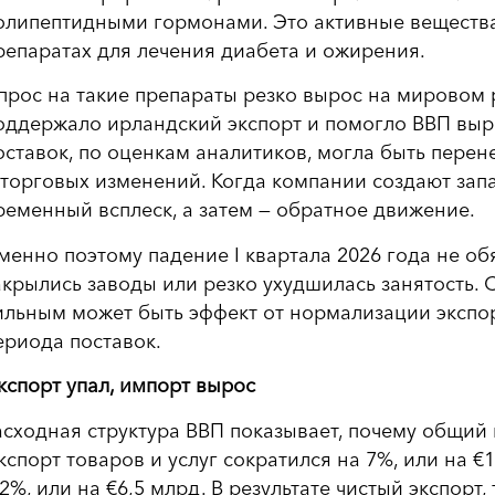
олипептидными гормонами. Это активные вещества,
репаратах для лечения диабета и ожирения.
прос на такие препараты резко вырос на мировом 
оддержало ирландский экспорт и помогло ВВП выр
оставок, по оценкам аналитиков, могла быть пере
 торговых изменений. Когда компании создают запа
ременный всплеск, а затем — обратное движение.
менно поэтому падение I квартала 2026 года не об
акрылись заводы или резко ухудшилась занятость. 
ильным может быть эффект от нормализации экспо
ериода поставок.
кспорт упал, импорт вырос
асходная структура ВВП показывает, почему общий 
кспорт товаров и услуг сократился на 7%, или на €
,2%, или на €6,5 млрд. В результате чистый экспорт