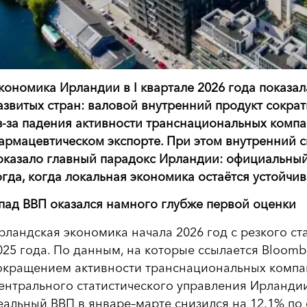
кономика Ирландии в I квартале 2026 года показал
азвитых стран: валовой внутренний продукт сокра
з-за падения активности транснациональных комп
армацевтическом экспорте. При этом внутренний с
оказало главный парадокс Ирландии: официальный
огда, когда локальная экономика остаётся устойчив
пад ВВП оказался намного глубже первой оценки
рландская экономика начала 2026 год с резкого ст
025 года. По данным, на которые ссылается Bloomb
окращением активности транснациональных компа
ентрального статистического управления Ирланди
еальный ВВП в январе–марте снизился на 12,1% по 