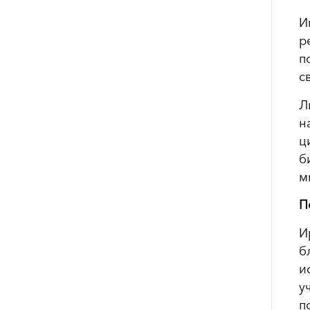
И
р
п
с
Л
н
ц
б
м
П
И
б
и
у
п