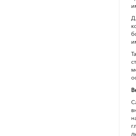
и
Д
к
б
и
Т
с
м
о
В
С
в
н
г
л