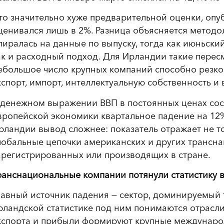
то значительно хуже предварительной оценки, опуб
ценивался лишь в 2%. Разница объясняется методо
пиралась на данные по выпуску, тогда как июньски
ак и расходный подход. Для Ирландии такие пересм
ебольшое число крупных компаний способно резко
кспорт, импорт, интеллектуальную собственность и
 денежном выражении ВВП в постоянных ценах сос
вропейской экономики квартальное падение на 12%
рландии вывод сложнее: показатель отражает не т
лобальные цепочки американских и других трансн
арегистрированных или производящих в стране.
ранснациональные компании потянули статистику 
лавный источник падения — сектор, доминируемый
рландской статистике под ним понимаются отрасли,
кспорта и прибыли формируют крупные международн