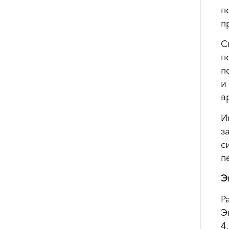
п
п
С
п
п
и
в
И
з
с
п
Э
Р
Э
4