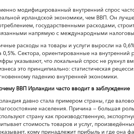
менно модифицированный внутренний спрос часто
еальной ирландской экономики, чем ВВП. Он лучше 
отреблением, государственными расходами, строит
вязанными напрямую с международными налоговы
ичные расходы на товары и услуги выросли на 0,6
а 0,5%. Сектора, ориентированные на внутренний р
ифры указывают, что локальный спрос не рухнул вм
изнеса это принципиально: статистическая рецесси
гновенному падению внутренней экономики.
очему ВВП Ирландии часто вводит в заблуждение
рландия давно стала примером страны, где валово
лагосостояние населения. Причина — большая рол
спользуют страну как производственную, экспортну
читывает стоимость товаров и услуг, произведённы
оказывает, кому принадлежит прибыль и где она фа