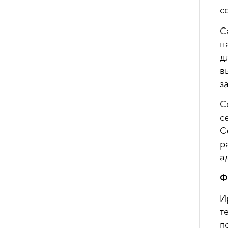
с
С
н
д
в
з
С
с
С
р
а
Ф
И
т
п