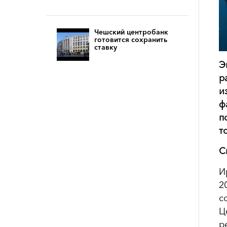
Чешский центробанк
готовится сохранить
ставку
Э
р
и
ф
п
т
С
И
2
с
Ц
р