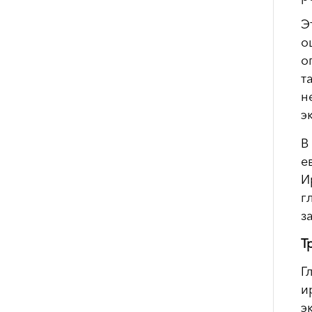
Э
о
о
т
н
э
В
е
И
г
з
Т
Г
и
э