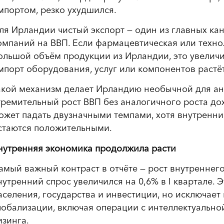
мпортом, резко ухудшился.
ля Ирландии чистый экспорт — один из главных к
омпаний на ВВП. Если фармацевтическая или техно
ольшой объём продукции из Ирландии, это увеличив
мпорт оборудования, услуг или компонентов растёт
акой механизм делает Ирландию необычной для ан
тремительный рост ВВП без аналогичного роста до
ожет падать двузначными темпами, хотя внутренни
стаются положительными.
нутренняя экономика продолжила расти
амый важный контраст в отчёте — рост внутренне
нутренний спрос увеличился на 0,6% в I квартале. 
аселения, государства и инвестиции, но исключае
лобализации, включая операции с интеллектуально
изинга.