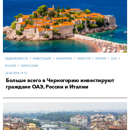
НЕДВИЖИМОСТЬ
/
ИНВЕСТИЦИИ
/
АНАЛИТИКА
/
НОВОСТИ
/
ИТАЛИЯ
/
ОАЭ
/
РОССИЯ
/
ЧЕРНОГОРИЯ
22-02-2018, 14:13
Больше всего в Черногорию инвестируют
граждане ОАЭ, России и Италии