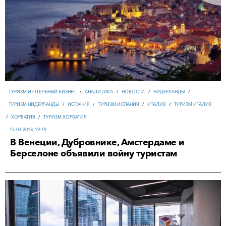
ТУРИЗМ И ОТЕЛЬНЫЙ БИЗНЕС
/
АНАЛИТИКА
/
НОВОСТИ
/
НИДЕРЛАНДЫ
/
ТУРИЗМ НИДЕРЛАНДЫ
/
ИСПАНИЯ
/
ТУРИЗМ ИСПАНИЯ
/
ИТАЛИЯ
/
ТУРИЗМ ИТАЛИЯ
/
ХОРВАТИЯ
/
ТУРИЗМ ХОРВАТИЯ
13-03-2018, 19:19
В Венеции, Дубровнике, Амстердаме и
Берселоне объявили войну туристам