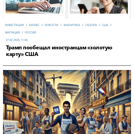
ИНВЕСТИЦИИ
/
БИЗНЕС
/
НОВОСТИ
/
АНАЛИТИКА
/
ОБЗОРЫ
/
США
/
МИГРАЦИЯ
/
РОССИЯ
27-02-2025, 11:00
Трамп пообещал иностранцам «золотую
карту» США