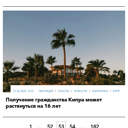
21-02-2025, 10:51
МИГРАЦИЯ
/
ОБЗОРЫ
/
НОВОСТИ
/
АНАЛИТИКА
/
КИПР
Получение гражданства Кипра может
растянуться на 16 лет
1
...
52
53
54
...
182