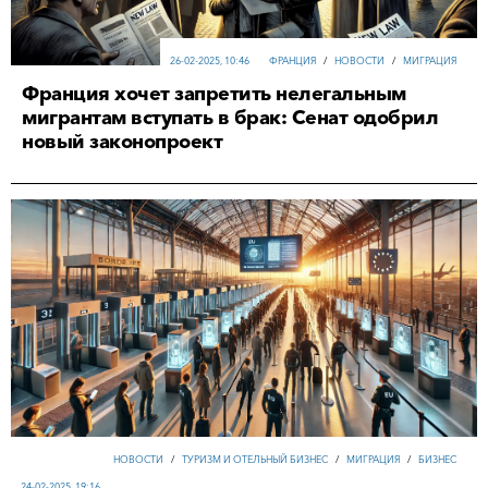
26-02-2025, 10:46
ФРАНЦИЯ
/
НОВОСТИ
/
МИГРАЦИЯ
Франция хочет запретить нелегальным
мигрантам вступать в брак: Сенат одобрил
новый законопроект
НОВОСТИ
/
ТУРИЗМ И ОТЕЛЬНЫЙ БИЗНЕС
/
МИГРАЦИЯ
/
БИЗНЕС
24-02-2025, 19:16