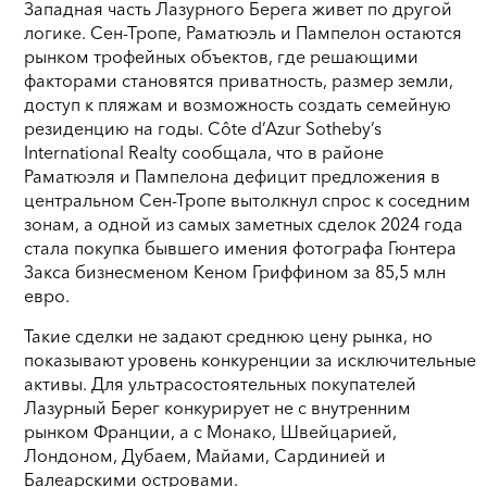
Западная часть Лазурного Берега живет по другой
логике. Сен-Тропе, Раматюэль и Пампелон остаются
рынком трофейных объектов, где решающими
факторами становятся приватность, размер земли,
доступ к пляжам и возможность создать семейную
резиденцию на годы. Côte d’Azur Sotheby’s
International Realty сообщала, что в районе
Раматюэля и Пампелона дефицит предложения в
центральном Сен-Тропе вытолкнул спрос к соседним
зонам, а одной из самых заметных сделок 2024 года
стала покупка бывшего имения фотографа Гюнтера
Закса бизнесменом Кеном Гриффином за 85,5 млн
евро.
Такие сделки не задают среднюю цену рынка, но
показывают уровень конкуренции за исключительные
активы. Для ультрасостоятельных покупателей
Лазурный Берег конкурирует не с внутренним
рынком Франции, а с Монако, Швейцарией,
Лондоном, Дубаем, Майами, Сардинией и
Балеарскими островами.