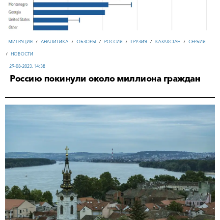
МИГРАЦИЯ
/
АНАЛИТИКА
/
ОБЗОРЫ
/
РОССИЯ
/
ГРУЗИЯ
/
КАЗАХСТАН
/
СЕРБИЯ
/
НОВОСТИ
29-08-2023, 14:38
Россию покинули около миллиона граждан