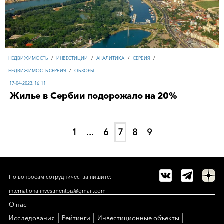
НЕДВИЖИМОСТЬ
/
ИНВЕСТИЦИИ
/
АНАЛИТИКА
/
СЕРБИЯ
/
НЕДВИЖИМОСТЬ СЕРБИЯ
/
ОБЗОРЫ
17-04-2023, 16:11
Жилье в Сербии подорожало на 20%
1
...
6
7
8
9
По вопросам сотрудничества пишите:
internationalinvestmentbiz@gmail.com
О нас
|
|
|
Исследования
Рейтинги
Инвестиционные объекты