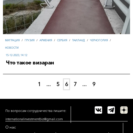
МИГРАЦИЯ
/
ГРУЗИЯ
/
АРМЕНИЯ
/
СЕРБИЯ
/
ТАИЛАНД
/
ЧЕРНОГОРИЯ
/
НОВОСТИ
15-12-2023, 14:12
Что такое визаран
1
...
5
6
7
...
9
По вопросам сотрудничества пишите:
internationalinvestmentbiz@gmail.com
О нас