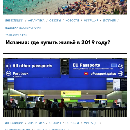
ИНВЕСТИЦИИ
/
АНАЛИТИКА
/
ОБЗОРЫ
/
НОВОСТИ
/
МИГРАЦИЯ
/
ИСПАНИЯ
/
НЕДВИЖИМОСТЬ ИСПАНИЯ
25-01-2019, 14:44
Испания: где купить жильё в 2019 году?
ИНВЕСТИЦИИ
/
АНАЛИТИКА
/
ОБЗОРЫ
/
НОВОСТИ
/
МИГРАЦИЯ
/