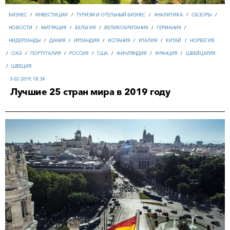
БИЗНЕС
/
ИНВЕСТИЦИИ
/
ТУРИЗМ И ОТЕЛЬНЫЙ БИЗНЕС
/
АНАЛИТИКА
/
ОБЗОРЫ
/
НОВОСТИ
/
МИГРАЦИЯ
/
БЕЛЬГИЯ
/
ВЕЛИКОБРИТАНИЯ
/
ГЕРМАНИЯ
/
НИДЕРЛАНДЫ
/
ДАНИЯ
/
ИРЛАНДИЯ
/
ИСПАНИЯ
/
ИТАЛИЯ
/
КИТАЙ
/
НОРВЕГИЯ
/
ОАЭ
/
ПОРТУГАЛИЯ
/
РОССИЯ
/
США
/
ФИНЛЯНДИЯ
/
ФРАНЦИЯ
/
ШВЕЙЦАРИЯ
/
ШВЕЦИЯ
3-02-2019, 18:34
Лучшие 25 стран мира в 2019 году