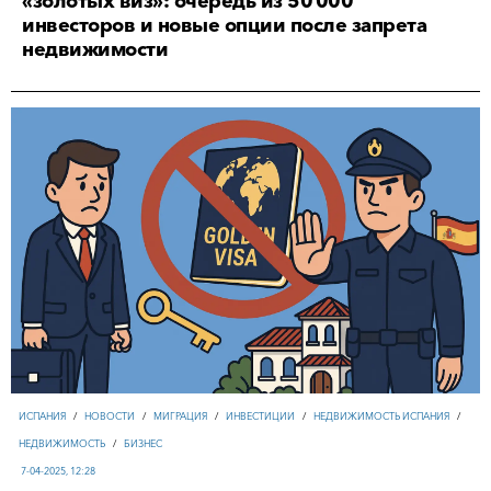
«золотых виз»: очередь из 50 000
инвесторов и новые опции после запрета
недвижимости
ИСПАНИЯ
/
НОВОСТИ
/
МИГРАЦИЯ
/
ИНВЕСТИЦИИ
/
НЕДВИЖИМОСТЬ ИСПАНИЯ
/
НЕДВИЖИМОСТЬ
/
БИЗНЕС
7-04-2025, 12:28