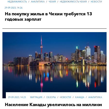
НЕДВИЖИМОСТЬ
/
АНАЛИТИКА
/
ЧЕХИЯ
/
НЕДВИЖИМОСТЬ ЧЕХИЯ
/
НОВОСТИ
29-09-2023, 14:26
На покупку жилья в Чехии требуется 13
годовых зарплат
29-09-2023, 14:23
МИГРАЦИЯ
/
ОБЗОРЫ
/
НОВОСТИ
/
КАНАДА
/
АНАЛИТИКА
Население Канады увеличилось на миллион