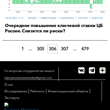
26-09-2023, 11:31
БИЗНЕС
/
ИНВЕСТИЦИИ
/
АНАЛИТИКА
/
РОССИЯ
/
НОВОСТИ
Очередное повышение ключевой ставки ЦБ
России. Снизятся ли риски?
1
...
305
306
307
...
479
По вопросам сотрудничества пишите:
internationalinvestmentbiz@gmail.com
О нас
|
|
|
Исследования
Рейтинги
Инвестиционные объекты
Эксперты