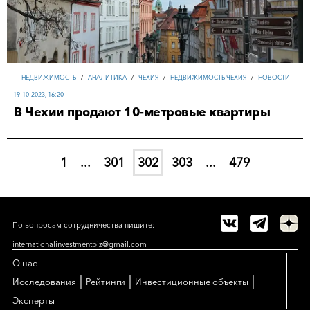
НЕДВИЖИМОСТЬ
/
АНАЛИТИКА
/
ЧЕХИЯ
/
НЕДВИЖИМОСТЬ ЧЕХИЯ
/
НОВОСТИ
19-10-2023, 16:20
В Чехии продают 10-метровые квартиры
1
...
301
302
303
...
479
По вопросам сотрудничества пишите:
internationalinvestmentbiz@gmail.com
О нас
|
|
|
Исследования
Рейтинги
Инвестиционные объекты
Эксперты