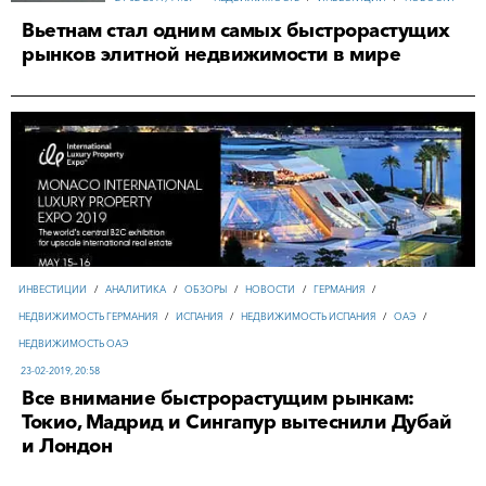
Вьетнам стал одним самых быстрорастущих
рынков элитной недвижимости в мире
ИНВЕСТИЦИИ
/
АНАЛИТИКА
/
ОБЗОРЫ
/
НОВОСТИ
/
ГЕРМАНИЯ
/
НЕДВИЖИМОСТЬ ГЕРМАНИЯ
/
ИСПАНИЯ
/
НЕДВИЖИМОСТЬ ИСПАНИЯ
/
ОАЭ
/
НЕДВИЖИМОСТЬ ОАЭ
23-02-2019, 20:58
Все внимание быстрорастущим рынкам:
Токио, Мадрид и Сингапур вытеснили Дубай
и Лондон