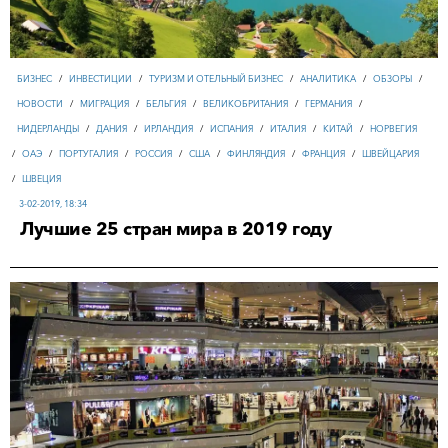
БИЗНЕС
/
ИНВЕСТИЦИИ
/
ТУРИЗМ И ОТЕЛЬНЫЙ БИЗНЕС
/
АНАЛИТИКА
/
ОБЗОРЫ
/
НОВОСТИ
/
МИГРАЦИЯ
/
БЕЛЬГИЯ
/
ВЕЛИКОБРИТАНИЯ
/
ГЕРМАНИЯ
/
НИДЕРЛАНДЫ
/
ДАНИЯ
/
ИРЛАНДИЯ
/
ИСПАНИЯ
/
ИТАЛИЯ
/
КИТАЙ
/
НОРВЕГИЯ
/
ОАЭ
/
ПОРТУГАЛИЯ
/
РОССИЯ
/
США
/
ФИНЛЯНДИЯ
/
ФРАНЦИЯ
/
ШВЕЙЦАРИЯ
/
ШВЕЦИЯ
3-02-2019, 18:34
Лучшие 25 стран мира в 2019 году