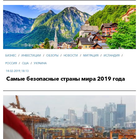
БИЗНЕС
/
ИНВЕСТИЦИИ
/
ОБЗОРЫ
/
НОВОСТИ
/
МИГРАЦИЯ
/
ИСЛАНДИЯ
/
РОССИЯ
/
США
/
УКРАИНА
14-02-2019, 18:13
Самые безопасные страны мира 2019 года