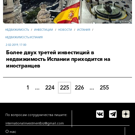
НЕДВИЖИМОСТЬ
/
ИНВЕСТИЦИИ
/
НОВОСТИ
/
ИСПАНИЯ
/
НЕДВИЖИМОСТЬ ИСПАНИЯ
2-02-2019, 17:00
Более двух третей инвестиций в
недвижимость Испании приходится на
иностранцев
1
...
224
225
226
...
255
По вопросам сотрудничества пишите:
internationalinvestmentbiz@gmail.com
О нас