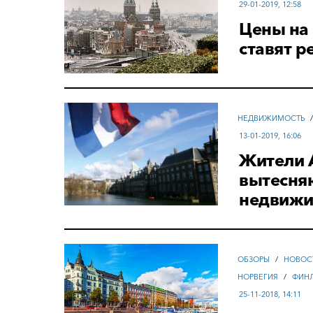
29-01-2019, 12:58
Цены на
ставят р
НЕДВИЖИМОСТЬ
13-01-2019, 16:06
Жители 
вытесня
недвижи
ОБЗОРЫ
/
НОВОС
НОРВЕГИЯ
/
ФИН
25-11-2018, 14:11