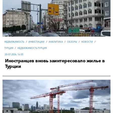
НЕДВИЖИМОСТЬ
/
ИНВЕСТИЦИИ
/
АНАЛИТИКА
/
ОБЗОРЫ
/
НОВОСТИ
/
ТУРЦИЯ
/
НЕДВИЖИМОСТЬ ТУРЦИЯ
20-07-2026, 16:05
Иностранцев вновь заинтересовало жилье в
Турции