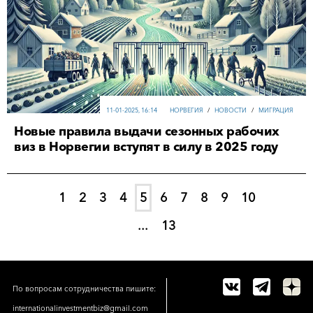
11-01-2025, 16:14
НОРВЕГИЯ
/
НОВОСТИ
/
МИГРАЦИЯ
Новые правила выдачи сезонных рабочих
виз в Норвегии вступят в силу в 2025 году
1
2
3
4
5
6
7
8
9
10
...
13
По вопросам сотрудничества пишите:
internationalinvestmentbiz@gmail.com