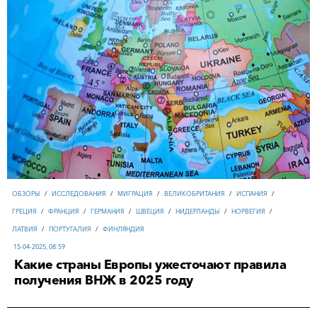
ОБЗОРЫ
/
ИССЛЕДОВАНИЯ
/
МИГРАЦИЯ
/
ВЕЛИКОБРИТАНИЯ
/
ИСПАНИЯ
/
ГРЕЦИЯ
/
ФРАНЦИЯ
/
ГЕРМАНИЯ
/
ШВЕЦИЯ
/
НИДЕРЛАНДЫ
/
НОРВЕГИЯ
/
ЛАТВИЯ
/
ПОРТУГАЛИЯ
/
ФИНЛЯНДИЯ
15-04-2025, 08:59
Какие страны Европы ужесточают правила
получения ВНЖ в 2025 году