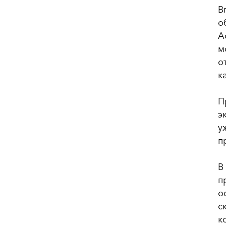
В
о
А
м
о
к
П
э
у
п
В
п
о
с
к