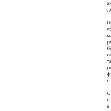
э
д
П
к
м
р
б
о
т
р
ф
я
С
в
в