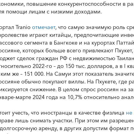
кономики, повышение конкурентоспособности в ра
ля помощи лицам с низкими доходами.
ортал Tranio
отмечает
, что самую значимую роль с
оролевстве играют китайцы, предпочитающие инве
ассового сегмента в Бангкоке и на курортах Паттай
оссияне, которых больше всего привлекают Пхукет
юджет сделок граждан РФ с недвижимостью Таиланд
тносительно 2022-го – до 150 тыс. долларов, а в I 
аким же – 151 000. На Самуи этот показатель значит
оссияне обычно покупают виллы. На Пхукете, где 
иксируется снижение. В целом спрос россиян на з
нваре-марте 2024 года на 10,7% относительно анал
тоит учесть, что иностранцы в качестве физлица
не
праве лишь снимать участки. При этом им разреше
 долгосрочную аренду, в других допустим формат п