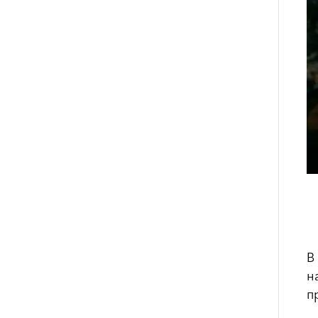
В
н
п