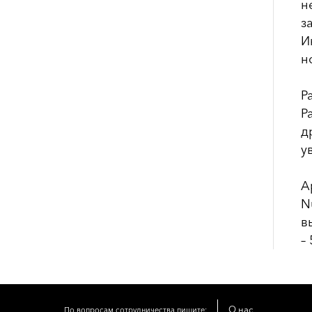
н
з
И
н
Р
Р
д
у
А
N
в
–
О нас
По вопросам сотрудничества пишите: