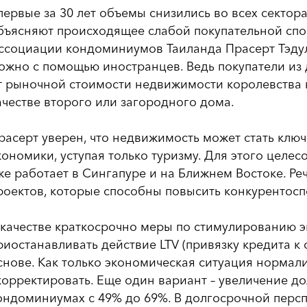
первые за 30 лет объемы снизились во всех секто
бъясняют происходящее слабой покупательной спо
ссоциации кондоминиумов Таиланда Прасерт Тэдулл
ожно с помощью иностранцев. Ведь покупатели из 
т рыночной стоимости недвижимости королевства на
ачестве второго или загородного дома.
расерт уверен, что недвижимость может стать клю
кономики, уступая только туризму. Для этого целе
же работает в Сингапуре и на Ближнем Востоке. Р
роектов, которые способны повысить конкурентосп
 качестве краткосрочно меры по стимулированию 
риостанавливать действие LTV (привязку кредита к
снове. Как только экономическая ситуация нормал
корректировать. Еще один вариант – увеличение д
ондоминиумах с 49% до 69%. В долгосрочной перс