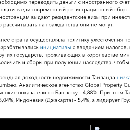
еобходимо переводить деньги с иностранного счет
аплатить единовременный регистрационный сбор – 
ностранцам выдают резидентские визы при инвести
о рассчитывать на гражданства они не могут.
анее страна осуществляла политику ужесточения п
азрабатывались
инициативы
с введением налогов, 
ругих государств, проживающих в королевстве ми
величить и сборы при получении наследства, чтоб
рендная доходность недвижимости Таиланда
низк
umbeo. Аналитическое агентство Global Property G
ысокие показатели по Бангкоку – 4,88%. При этом
 5,04%, Индонезия (Джакарта) – 5,4%, а лидирует Гру