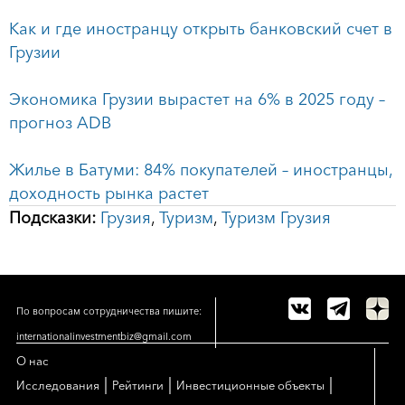
Как и где иностранцу открыть банковский счет в
Грузии
Экономика Грузии вырастет на 6% в 2025 году –
прогноз ADB
Жилье в Батуми: 84% покупателей – иностранцы,
доходность рынка растет
Подсказки:
Грузия
,
Туризм
,
Туризм Грузия
По вопросам сотрудничества пишите:
internationalinvestmentbiz@gmail.com
О нас
|
|
|
Исследования
Рейтинги
Инвестиционные объекты