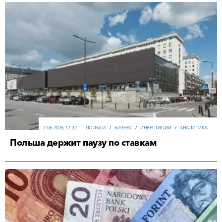
2-06-2026, 17:32
ПОЛЬША
/
БИЗНЕС
/
ИНВЕСТИЦИИ
/
АНАЛИТИКА
Польша держит паузу по ставкам