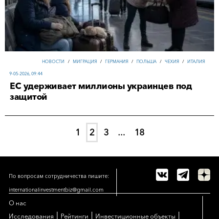
НОВОСТИ
/
МИГРАЦИЯ
/
ГЕРМАНИЯ
/
ПОЛЬША
/
ЧЕХИЯ
/
ИТАЛИЯ
9-05-2026, 09:44
ЕС удерживает миллионы украинцев под
защитой
1
2
3
...
18
По вопросам сотрудничества пишите:
internationalinvestmentbiz@gmail.com
О нас
|
|
|
Исследования
Рейтинги
Инвестиционные объекты