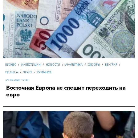
БИЗНЕС
/
ИНВЕСТИЦИИ
/
НОВОСТИ
/
АНАЛИТИКА
/
ОБЗОРЫ
/
ВЕНГРИЯ
/
ПОЛЬША
/
ЧЕХИЯ
/
РУМЫНИЯ
29-05-2026, 17:40
Восточная Европа не спешит переходить на
евро