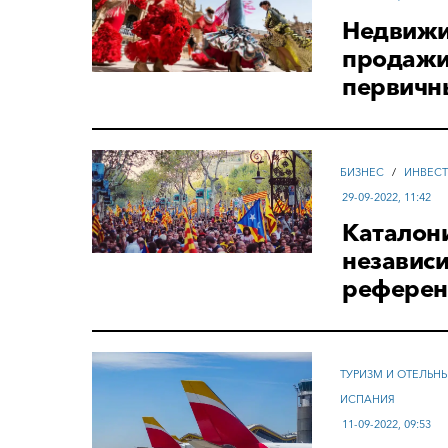
Недвижим
продажи 
первичн
БИЗНЕС
/
ИНВЕС
29-09-2022, 11:42
Каталони
независи
рефере
ТУРИЗМ И ОТЕЛЬН
ИСПАНИЯ
11-09-2022, 09:53