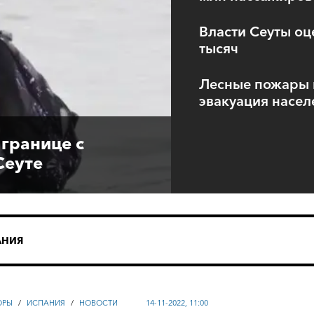
Власти Сеуты оц
тысяч
Лесные пожары 
эвакуация населе
 границе с
Сеуте
АНИЯ
ОРЫ
/
ИСПАНИЯ
/
НОВОСТИ
14-11-2022, 11:00