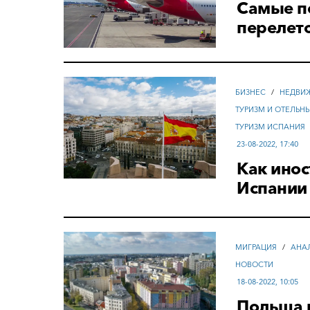
Самые п
перелето
БИЗНЕС
/
НЕДВИ
ТУРИЗМ И ОТЕЛЬН
ТУРИЗМ ИСПАНИЯ
23-08-2022, 17:40
Как инос
Испании 
МИГРАЦИЯ
/
АНА
НОВОСТИ
18-08-2022, 10:05
Польша 