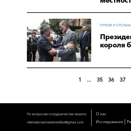
местнос
ТУРИЗМ И ОТЕЛЬН
Президен
короля 
1
...
35
36
37
О нас
По вопросам сотрудничества пишите:
|
Исследования
Р
internationalinvestmentbiz@gmail.com