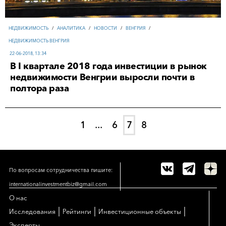
НЕДВИЖИМОСТЬ
/
АНАЛИТИКА
/
НОВОСТИ
/
ВЕНГРИЯ
/
НЕДВИЖИМОСТЬ ВЕНГРИЯ
22-06-2018, 13:34
В I квартале 2018 года инвестиции в рынок
недвижимости Венгрии выросли почти в
полтора раза
1
...
6
7
8
По вопросам сотрудничества пишите:
internationalinvestmentbiz@gmail.com
О нас
|
|
|
Исследования
Рейтинги
Инвестиционные объекты
Эксперты