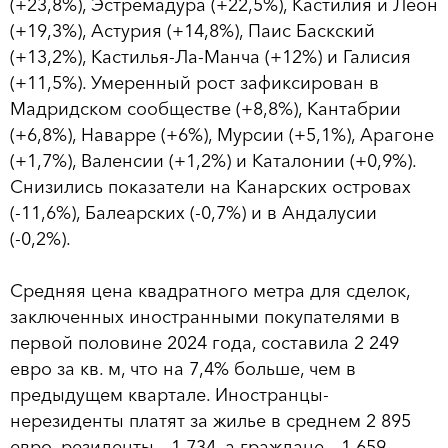
(+23,8%), Эстремадура (+22,5%), Кастилия и Леон
(+19,3%), Астурия (+14,8%), Паис Баскский
(+13,2%), Кастилья-Ла-Манча (+12%) и Галисия
(+11,5%). Умеренный рост зафиксирован в
Мадридском сообществе (+8,8%), Кантабрии
(+6,8%), Наварре (+6%), Мурсии (+5,1%), Арагоне
(+1,7%), Валенсии (+1,2%) и Каталонии (+0,9%).
Снизились показатели на Канарских островах
(-11,6%), Балеарских (-0,7%) и в Андалусии
(-0,2%).
Средняя цена квадратного метра для сделок,
заключенных иностранными покупателями в
первой половине 2024 года, составила 2 249
евро за кв. м, что на 7,4% больше, чем в
предыдущем квартале. Иностранцы-
нерезиденты платят за жилье в среднем 2 895
евро, резиденты – 1 734, а граждане – 1 659.