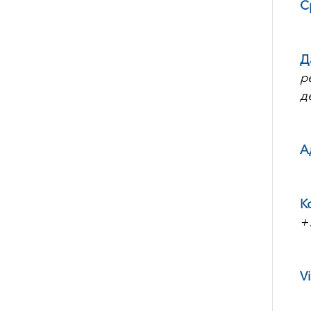
С
Д
р
д
А
К
+
V