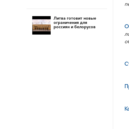
п
Литва готовит новые
ограничения для
О
россиян и белорусов
л
о
С
П
К