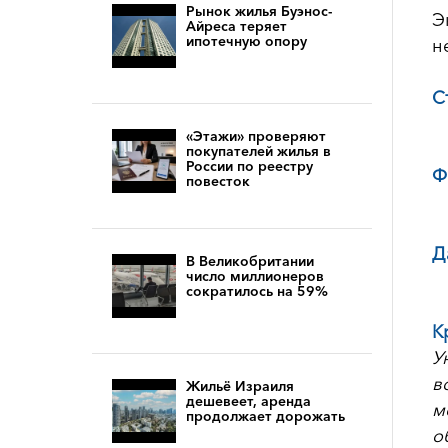
Рынок жилья Буэнос-
Э
Айреса теряет
ипотечную опору
н
C
«Этажи» проверяют
покупателей жилья в
России по реестру
Ф
повесток
Д
В Великобритании
число миллионеров
сократилось на 59%
К
У
в
Жильё Израиля
дешевеет, аренда
м
продолжает дорожать
о