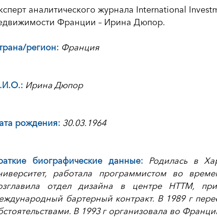
ксперт аналитического журнала International Invest
едвижимости Франции – Ирина Дюпор.
трана/регион:
Франция
.И.О.:
Ирина Дюпор
ата рождения:
30.03.1964
раткие биографические данные:
Родилась в Ха
ниверситет, работала программистом во време
озглавила отдел дизайна в центре НТТМ, пр
еждународный бартерный контракт. В 1989 г пер
бстоятельствами. В 1993 г организовала во Франци