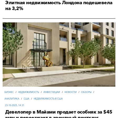
Элитная недвижимость Лондона подешевела
на 3,2%
БИЗНЕС
/
НЕДВИЖИМОСТЬ
/
ИНВЕСТИЦИИ
/
НОВОСТИ
/
ОБЗОРЫ
/
АНАЛИТИКА
/
США
/
НЕДВИЖИМОСТЬ В США
23-10-2025, 14:31
Девелопер в Майами продает особняк за $45
млн и переезжает в арендный пентхаус