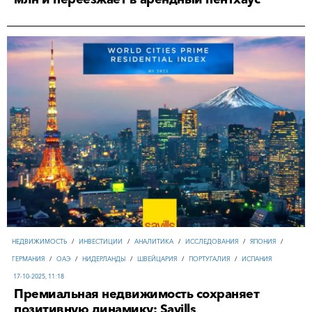
НЕДВИЖИМОСТЬ
/
ИНВЕСТИЦИИ
/
АНАЛИТИКА
/
ИССЛЕДОВАНИЯ
/
ЯПОНИЯ
/
ГЕРМАНИЯ
/
ОАЭ
/
НИДЕРЛАНДЫ
/
ШВЕЙЦАРИЯ
/
ПОРТУГАЛИЯ
/
ИСПАНИЯ
17-10-2025, 11:18
Премиальная недвижимость сохраняет
позитивную динамику: Savills