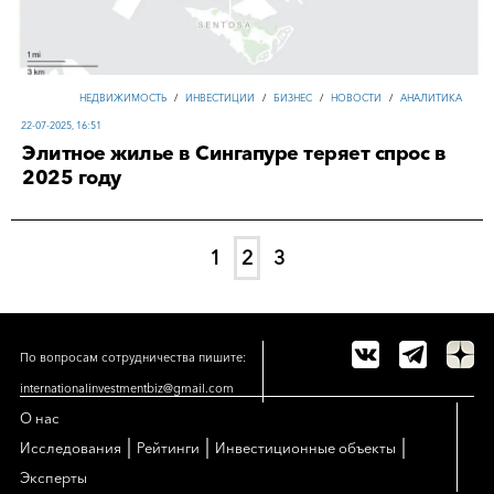
НЕДВИЖИМОСТЬ
/
ИНВЕСТИЦИИ
/
БИЗНЕС
/
НОВОСТИ
/
АНАЛИТИКА
22-07-2025, 16:51
Элитное жилье в Сингапуре теряет спрос в
2025 году
1
2
3
По вопросам сотрудничества пишите:
internationalinvestmentbiz@gmail.com
О нас
|
|
|
Исследования
Рейтинги
Инвестиционные объекты
Эксперты